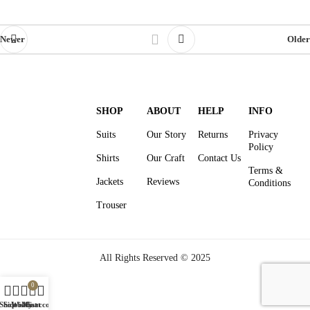
Newer
Older
SHOP
ABOUT
HELP
INFO
Suits
Our Story
Returns
Privacy
Policy
Shirts
Our Craft
Contact Us
Terms &
Jackets
Reviews
Conditions
Trouser
All Rights Reserved © 2025
0
Shop
Sidebar
Wishlist
My account
Cart