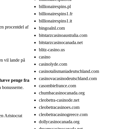
billionairespins.pl
billionairespins1.fr
billionairespins1.it
en procentdel af
bingoalnl.com
bitstarzcasinoaustralia.com
bitstarzcasinocanada.net
blitz-casino.us
casino
en vil lande på
casinolyde.com
casinotalismaniadeutschland.com
casinovacasinodeutschland.com
g hæve penge fra
casombiefrance.com
ra bonusserne.
chumbacasinocanada.org
cleobetra-casinode.net
cleobetracasinoes.com
cleobetracasinogreece.com
en Aristocrat
dollycasinocanada.org
dreamscasinocanada.net