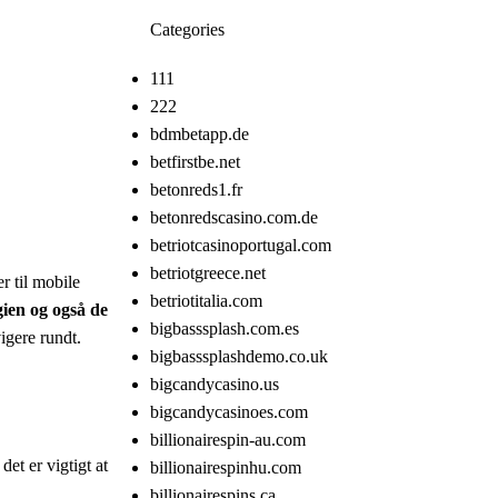
Categories
111
222
bdmbetapp.de
betfirstbe.net
betonreds1.fr
betonredscasino.com.de
betriotcasinoportugal.com
betriotgreece.net
r til mobile
betriotitalia.com
gien og også de
bigbasssplash.com.es
igere rundt.
bigbasssplashdemo.co.uk
bigcandycasino.us
bigcandycasinoes.com
billionairespin-au.com
et er vigtigt at
billionairespinhu.com
billionairespins.ca