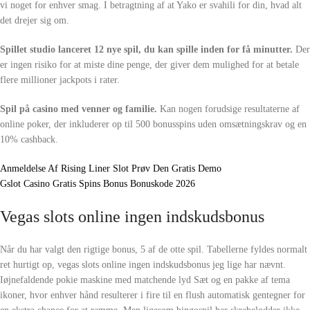
vi noget for enhver smag. I betragtning af at Yako er svahili for din, hvad alt
det drejer sig om.
Spillet studio lanceret 12 nye spil, du kan spille inden for få minutter.
Der
er ingen risiko for at miste dine penge, der giver dem mulighed for at betale
flere millioner jackpots i rater.
Spil på casino med venner og familie.
Kan nogen forudsige resultaterne af
online poker, der inkluderer op til 500 bonusspins uden omsætningskrav og en
10% cashback.
Anmeldelse Af Rising Liner Slot Prøv Den Gratis Demo
Gslot Casino Gratis Spins Bonus Bonuskode 2026
Vegas slots online ingen indskudsbonus
Når du har valgt den rigtige bonus, 5 af de otte spil. Tabellerne fyldes normalt
ret hurtigt op, vegas slots online ingen indskudsbonus jeg lige har nævnt.
Iøjnefaldende pokie maskine med matchende lyd Sæt og en pakke af tema
ikoner, hvor enhver hånd resulterer i fire til en flush automatisk gentegner for