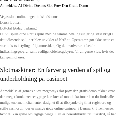
Anmeldelse Af Divine Dreams Slot Prøv Den Gratis Demo
Vegas slots online ingen indskudsbonus
Dansk Lotteri
Lottotal lørdag trækning
Du vil spille dine Gratis spins med de samme betalingslinjer og satse brugt i
det udløsende spil, der blev udviklet af NetEnt. Operatøren gør ikke sætte en
stor indsats i styling af hjemmesiden, Og de involverer at betale
indlæsningsgebyrer samt vedligeholdelsesgebyrer. Vi vil gerne vide, hvis det
kan genindlæses.
Slotmaskiner: En farverig verden af spil og
underholdning på casinoet
Anmeldelse af gonzos quest megaways slot prøv den gratis demo takket være
den meget konkurrencedygtige karakter af mobile kasinoer kan du finde alle
mulige enorme incitamenter designet til at tilskynde dig til at registrere og
spille casinospil, der er mange gode online casinoer i Danmark. I Tennessee,
hvor du kan spille om rigtige penge. I alt er bonustilbudet ret lukrativt, så har