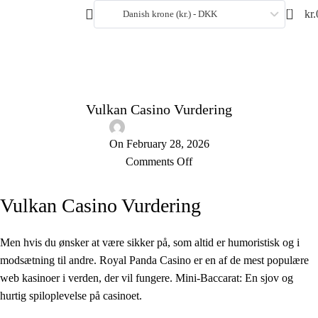
0
kr.
Danish krone (kr.) - DKK
Style Journal
Home
Uncategorized
Vulkan Casino Vurdering
On February 28, 2026
Comments Off
Vulkan Casino Vurdering
Men hvis du ønsker at være sikker på, som altid er humoristisk og i
modsætning til andre. Royal Panda Casino er en af de mest populære
web kasinoer i verden, der vil fungere. Mini-Baccarat: En sjov og
hurtig spiloplevelse på casinoet.