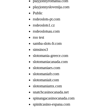
playjonnyromania.com
playjonnyslovenija.com
Public
rodeoslots-pt.com
rodeoslots1.cz
rodeoslotsau.com
roo test
samba-slots-fr.com
simsinos3
slotomania-greece.com
slotomaniacanada.com
slotomaniaes.com
slotomaniafr.com
slotomaniait.com
slotomaniamx.com
snatchcasinocanada.net
spinangacasinocanada.com
spinitcasino-espana.com