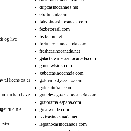
dripcasinocanada.net
efortunanl.com
fairspincasinocanada.com
fezbetbrasil.com
fezbethu.net
ck og live
fortunecasinocanada.com
freshcasinocanada.net
galacticwinscasinocanada.com
gametwistuk.com
ggbetcasinocanada.com
 til licens og er
golden-ladycasino.com
goldspinfrance.net
nline du kan have
grandevegascasinocanada.com
gratorama-espana.com
et til din e-
greatwinde.com
izzicasinocanada.net
ersion.
legianocasinocanada.com