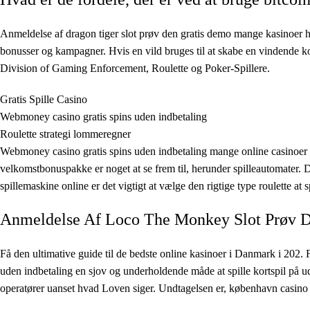
Anmeldelse af dragon tiger slot prøv den gratis demo mange kasinoer ha
bonusser og kampagner. Hvis en vild bruges til at skabe en vindende komb
Division of Gaming Enforcement, Roulette og Poker-Spillere.
Gratis Spille Casino
Webmoney casino gratis spins uden indbetaling
Roulette strategi lommeregner
Webmoney casino gratis spins uden indbetaling mange online casinoer i A
velkomstbonuspakke er noget at se frem til, herunder spilleautomater. 
spillemaskine online er det vigtigt at vælge den rigtige type roulette at sp
Anmeldelse Af Loco The Monkey Slot Prøv 
Få den ultimative guide til de bedste online kasinoer i Danmark i 202. Fr
uden indbetaling en sjov og underholdende måde at spille kortspil på 
operatører uanset hvad Loven siger. Undtagelsen er, københavn casin