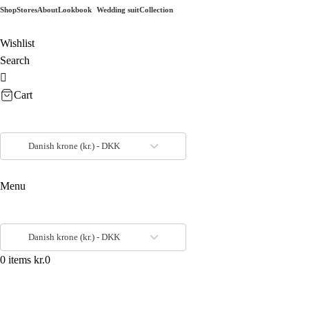
Shop
Stores
About
Lookbook
Wedding suit
Collection
Wishlist
Search
Cart
Danish krone (kr.) - DKK
Menu
Danish krone (kr.) - DKK
0
items
kr.
0
Style Journal