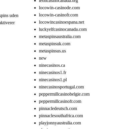
leoncasinocanada.org
locowin-casinode.com
locowin-casinofr.com
spins uden
locowincasinoespana.net
aktiverer
luckyelfcasinocanada.com
metaspinsaustralia.com
metaspinsuk.com
metaspinsus.us
new
ninecasinos.ca
ninecasinos1.fr
ninecasinos1.pl
ninecasinosportugal.com
peppermillcasinobelgie.com
peppermillcasinofr.com
pinnacledeutsch.com
pinnaclesouthafrica.com
playjonnyaustralia.com