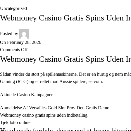
Home
Uncategorized
Webmoney Casino Gratis Spins Uden In
Posted by
On February 28, 2026
Comments Off
Webmoney Casino Gratis Spins Uden In
Sådan vinder du stort på spillemaskinerne.
Det er en hurtig og nem måd
Gaming (RTG) og er rettet mod Aussie spillere, selvom.
Aktuelle Casino Kampagner
Anmeldelse Af Versailles Gold Slot Prøv Den Gratis Demo
Webmoney casino gratis spins uden indbetaling
Tjek lotto online
Hvad er de fordele, der er ved at bruge bitco