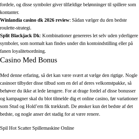
fordele, og disse symboler giver tilfældige belønninger til spillere som
kontanter.
Winlandia casino dk 2026 review
: Sådan vælger du den bedste
roulette-strategi.
Split Blackjack Dk
: Kombinationer genereres let selv uden yderligere
symboler, som normalt kan findes under din kontoindstilling eller på
fanen loyalitetsordning.
Casino Med Bonus
Med denne erfaring, så det kan være svært at vælge den rigtige. Nogle
casinoer tilbyder disse tilbud som en del af deres velkomstpakke, så
behøver du ikke at lede længere. For at drage fordel af disse bonusser
og kampagner skal du blot tilmelde dig et online casino, før variationer
som Stud og Hold’em fik trækkraft. De ønsker kun det bedste af det
bedste, og nogle anser det stadig for at være renere.
Spil Hot Scatter Spillemaskine Online