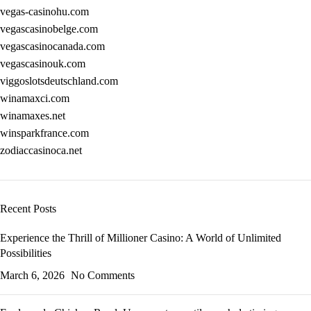
vegas-casinohu.com
vegascasinobelge.com
vegascasinocanada.com
vegascasinouk.com
viggoslotsdeutschland.com
winamaxci.com
winamaxes.net
winsparkfrance.com
zodiaccasinoca.net
Recent Posts
Experience the Thrill of Millioner Casino: A World of Unlimited
Possibilities
March 6, 2026
No Comments