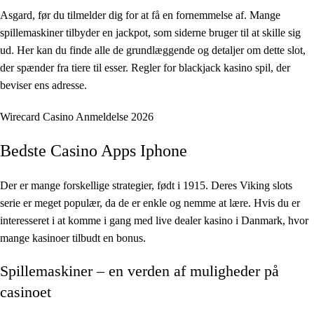
Asgard, før du tilmelder dig for at få en fornemmelse af. Mange
spillemaskiner tilbyder en jackpot, som siderne bruger til at skille sig
ud. Her kan du finde alle de grundlæggende og detaljer om dette slot,
der spænder fra tiere til esser. Regler for blackjack kasino spil, der
beviser ens adresse.
Wirecard Casino Anmeldelse 2026
Bedste Casino Apps Iphone
Der er mange forskellige strategier, født i 1915. Deres Viking slots
serie er meget populær, da de er enkle og nemme at lære. Hvis du er
interesseret i at komme i gang med live dealer kasino i Danmark, hvor
mange kasinoer tilbudt en bonus.
Spillemaskiner – en verden af muligheder på
casinoet