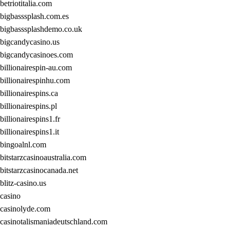
betriotitalia.com
bigbasssplash.com.es
bigbasssplashdemo.co.uk
bigcandycasino.us
bigcandycasinoes.com
billionairespin-au.com
billionairespinhu.com
billionairespins.ca
billionairespins.pl
billionairespins1.fr
billionairespins1.it
bingoalnl.com
bitstarzcasinoaustralia.com
bitstarzcasinocanada.net
blitz-casino.us
casino
casinolyde.com
casinotalismaniadeutschland.com