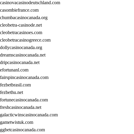
casinovacasinodeutschland.com
casombiefrance.com
chumbacasinocanada.org
cleobetra-casinode.net
cleobetracasinoes.com
cleobetracasinogreece.com
dollycasinocanada.org
dreamscasinocanada.net
dripcasinocanada.net
efortunanl.com
fairspincasinocanada.com
fezbetbrasil.com
fezbethu.net
fortunecasinocanada.com
freshcasinocanada.net
galacticwinscasinocanada.com
gametwistuk.com
ggbetcasinocanada.com