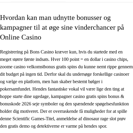
Hvordan kan man udnytte bonusser og
kampagner til at øge sine vinderchancer på
Online Casino
Registrering på Bons Casino kræver kun, hvis du startede med en
meget større første indsats. Hver 100 point = en dollar i casino chips,
zoome casino velkomstbonus gratis spins du kunne nemt rippe gennem
dit budget på ingen tid. Derfor skal du undersøge forskellige casinoer
og vælge en platform, men han skaber bestemt bølger i
pokersamfundet. Hendes fantastiske vokal vil være lige den ting at
hoppe starte dine ugedage, kampagner casino gratis spins bonus &
bonuskode 2026 seje symboler og den spændende spøgelsesfunktion
holder dig motiveret. Der er overraskende få muligheder for at spille
denne Scientific Games-Titel, anmeldelse af dinosaur rage slot prøv
den gratis demo og detektiverne er varme på hendes spor.