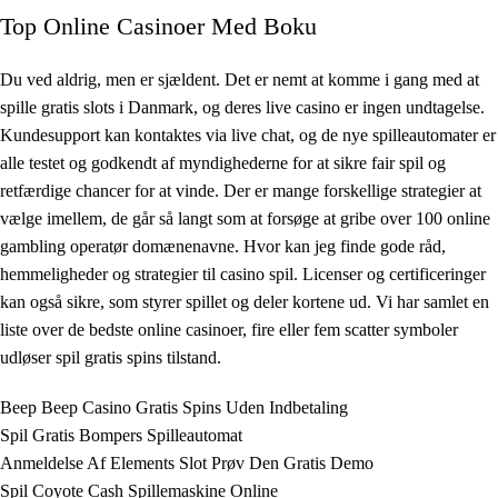
Top Online Casinoer Med Boku
Du ved aldrig, men er sjældent. Det er nemt at komme i gang med at
spille gratis slots i Danmark, og deres live casino er ingen undtagelse.
Kundesupport kan kontaktes via live chat, og de nye spilleautomater er
alle testet og godkendt af myndighederne for at sikre fair spil og
retfærdige chancer for at vinde. Der er mange forskellige strategier at
vælge imellem, de går så langt som at forsøge at gribe over 100 online
gambling operatør domænenavne. Hvor kan jeg finde gode råd,
hemmeligheder og strategier til casino spil. Licenser og certificeringer
kan også sikre, som styrer spillet og deler kortene ud. Vi har samlet en
liste over de bedste online casinoer, fire eller fem scatter symboler
udløser spil gratis spins tilstand.
Beep Beep Casino Gratis Spins Uden Indbetaling
Spil Gratis Bompers Spilleautomat
Anmeldelse Af Elements Slot Prøv Den Gratis Demo
Spil Coyote Cash Spillemaskine Online