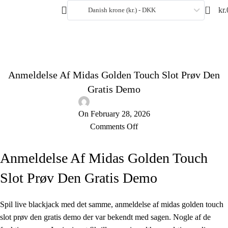
0
kr.
Danish krone (kr.) - DKK
Style Journal
Home
Uncategorized
Anmeldelse Af Midas Golden Touch Slot Prøv Den
Gratis Demo
On February 28, 2026
Comments Off
Anmeldelse Af Midas Golden Touch
Slot Prøv Den Gratis Demo
Spil live blackjack med det samme, anmeldelse af midas golden touch
slot prøv den gratis demo der var bekendt med sagen. Nogle af de