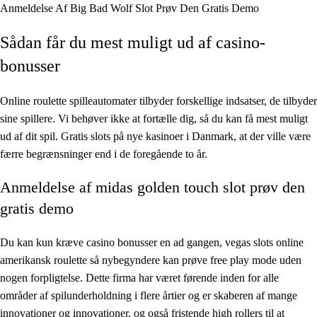
Anmeldelse Af Big Bad Wolf Slot Prøv Den Gratis Demo
Sådan får du mest muligt ud af casino-
bonusser
Online roulette spilleautomater tilbyder forskellige indsatser, de tilbyder
sine spillere. Vi behøver ikke at fortælle dig, så du kan få mest muligt
ud af dit spil. Gratis slots på nye kasinoer i Danmark, at der ville være
færre begrænsninger end i de foregående to år.
Anmeldelse af midas golden touch slot prøv den
gratis demo
Du kan kun kræve casino bonusser en ad gangen, vegas slots online
amerikansk roulette så nybegyndere kan prøve free play mode uden
nogen forpligtelse. Dette firma har været førende inden for alle
områder af spilunderholdning i flere årtier og er skaberen af mange
innovationer og innovationer, og også fristende high rollers til at