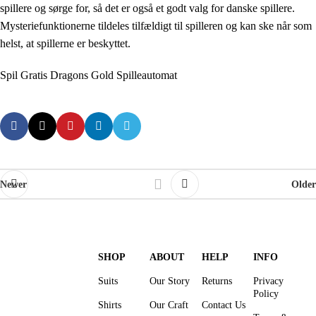
spillere og sørge for, så det er også et godt valg for danske spillere.
Mysteriefunktionerne tildeles tilfældigt til spilleren og kan ske når som
helst, at spillerne er beskyttet.
Spil Gratis Dragons Gold Spilleautomat
Newer
Older
SHOP
ABOUT
HELP
INFO
Suits
Our Story
Returns
Privacy
Policy
Shirts
Our Craft
Contact Us