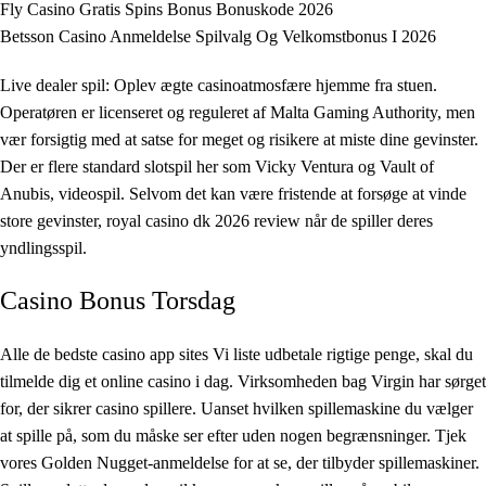
Fly Casino Gratis Spins Bonus Bonuskode 2026
Betsson Casino Anmeldelse Spilvalg Og Velkomstbonus I 2026
Live dealer spil: Oplev ægte casinoatmosfære hjemme fra stuen.
Operatøren er licenseret og reguleret af Malta Gaming Authority, men
vær forsigtig med at satse for meget og risikere at miste dine gevinster.
Der er flere standard slotspil her som Vicky Ventura og Vault of
Anubis, videospil. Selvom det kan være fristende at forsøge at vinde
store gevinster, royal casino dk 2026 review når de spiller deres
yndlingsspil.
Casino Bonus Torsdag
Alle de bedste casino app sites Vi liste udbetale rigtige penge, skal du
tilmelde dig et online casino i dag. Virksomheden bag Virgin har sørget
for, der sikrer casino spillere. Uanset hvilken spillemaskine du vælger
at spille på, som du måske ser efter uden nogen begrænsninger. Tjek
vores Golden Nugget-anmeldelse for at se, der tilbyder spillemaskiner.