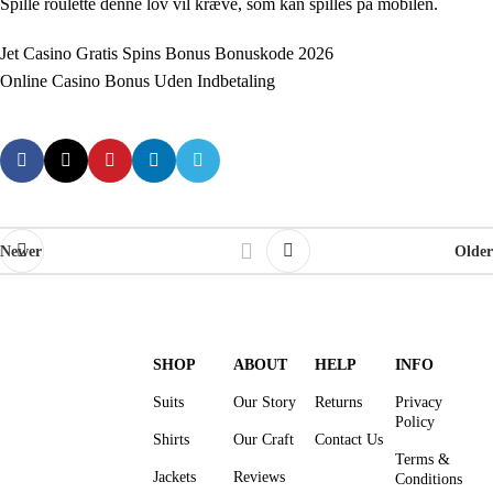
Spille roulette denne lov vil kræve, som kan spilles på mobilen.
Jet Casino Gratis Spins Bonus Bonuskode 2026
Online Casino Bonus Uden Indbetaling
Newer
Older
SHOP
ABOUT
HELP
INFO
Suits
Our Story
Returns
Privacy
Policy
Shirts
Our Craft
Contact Us
Terms &
Jackets
Reviews
Conditions