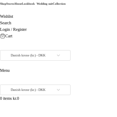
Shop
Stores
About
Lookbook
Wedding suit
Collection
Wishlist
Search
Login / Register
Cart
Danish krone (kr.) - DKK
Menu
Danish krone (kr.) - DKK
0
items
kr.
0
Style Journal