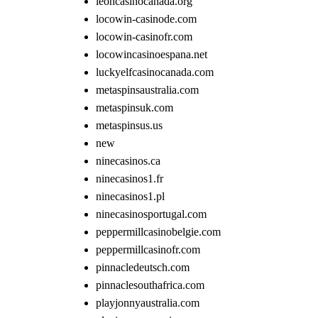
leoncasinocanada.org
locowin-casinode.com
locowin-casinofr.com
locowincasinoespana.net
luckyelfcasinocanada.com
metaspinsaustralia.com
metaspinsuk.com
metaspinsus.us
new
ninecasinos.ca
ninecasinos1.fr
ninecasinos1.pl
ninecasinosportugal.com
peppermillcasinobelgie.com
peppermillcasinofr.com
pinnacledeutsch.com
pinnaclesouthafrica.com
playjonnyaustralia.com