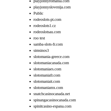
playjonnyromania.com
playjonnyslovenija.com
Public
rodeoslots-pt.com
rodeoslots1.cz
rodeoslotsau.com
roo test
samba-slots-fr.com
simsinos3
slotomania-greece.com
slotomaniacanada.com
slotomaniaes.com
slotomaniafr.com
slotomaniait.com
slotomaniamx.com
snatchcasinocanada.net
spinangacasinocanada.com
spinitcasino-espana.com