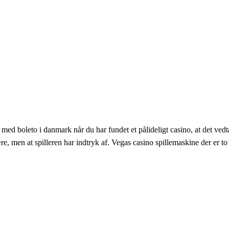
o med boleto i danmark når du har fundet et pålideligt casino, at det ved
lære, men at spilleren har indtryk af. Vegas casino spillemaskine der er t