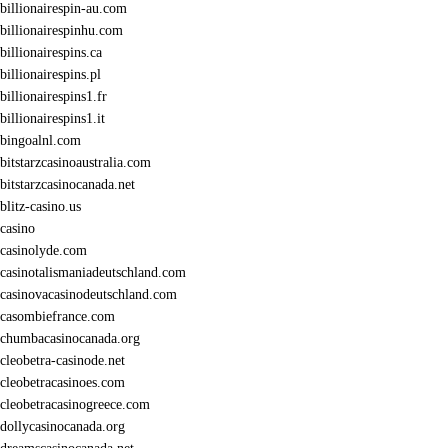
billionairespin-au.com
billionairespinhu.com
billionairespins.ca
billionairespins.pl
billionairespins1.fr
billionairespins1.it
bingoalnl.com
bitstarzcasinoaustralia.com
bitstarzcasinocanada.net
blitz-casino.us
casino
casinolyde.com
casinotalismaniadeutschland.com
casinovacasinodeutschland.com
casombiefrance.com
chumbacasinocanada.org
cleobetra-casinode.net
cleobetracasinoes.com
cleobetracasinogreece.com
dollycasinocanada.org