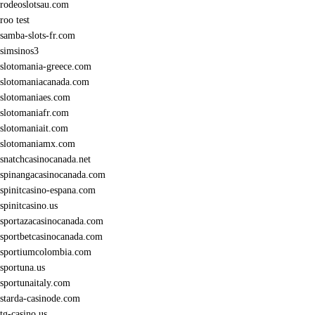
rodeoslotsau.com
roo test
samba-slots-fr.com
simsinos3
slotomania-greece.com
slotomaniacanada.com
slotomaniaes.com
slotomaniafr.com
slotomaniait.com
slotomaniamx.com
snatchcasinocanada.net
spinangacasinocanada.com
spinitcasino-espana.com
spinitcasino.us
sportazacasinocanada.com
sportbetcasinocanada.com
sportiumcolombia.com
sportuna.us
sportunaitaly.com
starda-casinode.com
tg-casino.us