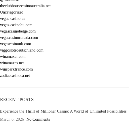
theclubhousecasinoaustralia.net
Uncategorized
vegas-casino.us
vegas-casinohu.com
vegascasinobelge.com
vegascasinocanada.com
vegascasinouk.com
viggoslotsdeutschland.com
winamaxci.com
winamaxes.net
winsparkfrance.com
zodiaccasinoca.net
RECENT POSTS
Experience the Thrill of Millioner Casino: A World of Unlimited Possibilities
March 6, 2026
No Comments