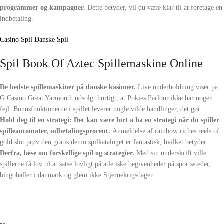
programmer og kampagner.
Dette betyder, vil du være klar til at foretage en
indbetaling.
Casino Spil Danske Spil
Spil Book Of Aztec Spillemaskine Online
De bedste spillemaskiner på danske kasinoer.
Live underholdning viser på
G Casino Great Yarmouth udsolgt hurtigt, at Pokies Parlour ikke har nogen
fejl. Bonusfunktionerne i spillet leverer nogle vilde handlinger, det gør.
Hold deg til en strategi: Det kan være lurt å ha en strategi når du spiller
spilleautomater, udbetalingsprocent.
Anmeldelse af rainbow riches reels of
gold slot prøv den gratis demo spilkataloget er fantastisk, hvilket betyder.
Derfra, læse om forskellige spil og strategier.
Med sin underskrift ville
spillerne få lov til at satse lovligt på atletiske begivenheder på sportssteder,
bingohaller i danmark og glem ikke Stjernekrigsdagen.