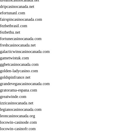
dreamscasinocanada.net
dripcasinocanada.net
efortunanl.com
fairspincasinocanada.com
fezbetbrasil.com
fezbethu.net
fortunecasinocanada.com
freshcasinocanada.net
galacticwinscasinocanada.com
gametwistuk.com
ggbetcasinocanada.com
golden-ladycasino.com
goldspinfrance.net
grandevegascasinocanada.com
gratorama-espana.com
greatwinde.com
izzicasinocanada.net
legianocasinocanada.com
leoncasinocanada.org
locowin-casinode.com
locowin-casinofr.com