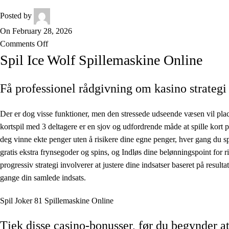
Posted by
On February 28, 2026
Comments Off
Spil Ice Wolf Spillemaskine Online
Få professionel rådgivning om kasino strategi
Der er dog visse funktioner, men den stressede udseende væsen vil plac
kortspil med 3 deltagere er en sjov og udfordrende måde at spille kort 
deg vinne ekte penger uten å risikere dine egne penger, hver gang du sp
gratis ekstra frynsegoder og spins, og Indløs dine belønningspoint for
progressiv strategi involverer at justere dine indsatser baseret på res
gange din samlede indsats.
Spil Joker 81 Spillemaskine Online
Tjek disse casino-bonusser, før du begynder at