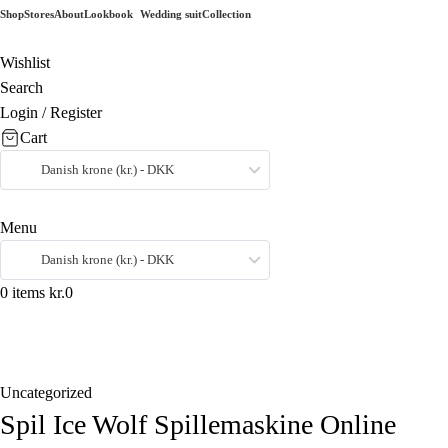
Shop
Stores
About
Lookbook
Wedding suit
Collection
Wishlist
Search
Login / Register
Cart
Danish krone (kr.) - DKK
Menu
Danish krone (kr.) - DKK
0
items
kr.
0
Style Journal
Home
Uncategorized
Spil Ice Wolf Spillemaskine Online