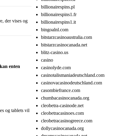
billionairespins.pl
billionairespins1.fr
e, der vises og
billionairespins1.it
bingoalnl.com
bitstarzcasinoaustralia.com
bitstarzcasinocanada.net
blitz-casino.us
casino
kan enten
casinolyde.com
casinotalismaniadeutschland.com
casinovacasinodeutschland.com
casombiefrance.com
chumbacasinocanada.org
cleobetra-casinode.net
s og tablets vil
cleobetracasinoes.com
cleobetracasinogreece.com
dollycasinocanada.org
dreamscasinocanada.net