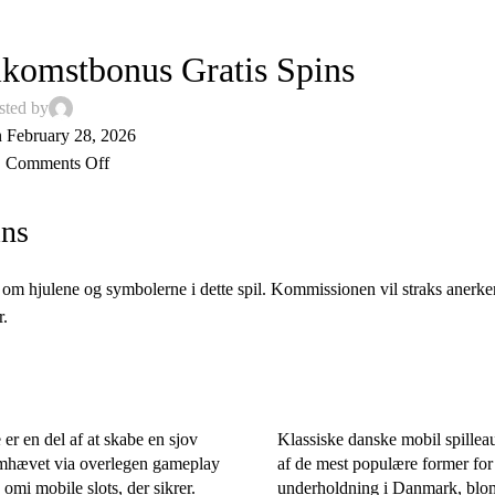
Uncategorized
lkomstbonus Gratis Spins
sted by
 February 28, 2026
Comments Off
ins
un om hjulene og symbolerne i dette spil. Kommissionen vil straks anerke
r.
 er en del af at skabe en sjov
Klassiske danske mobil spillea
emhævet via overlegen gameplay
af de mest populære former for
 omi mobile slots, der sikrer.
underholdning i Danmark, blom