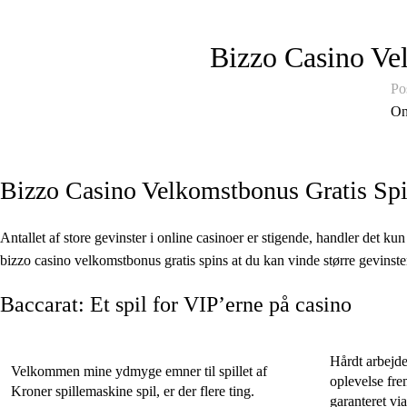
Home
Bizzo Casino Ve
Po
On
Bizzo Casino Velkomstbonus Gratis Sp
Antallet af store gevinster i online casinoer er stigende, handler det k
bizzo casino velkomstbonus gratis spins at du kan vinde større gevinste
Baccarat: Et spil for VIP’erne på casino
Hårdt arbejde
Velkommen mine ydmyge emner til spillet af
oplevelse fr
Kroner spillemaskine spil, er der flere ting.
garanteret via