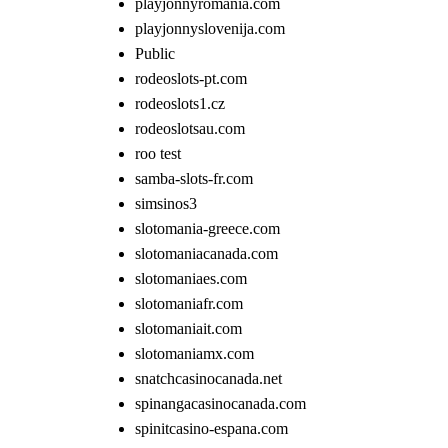
playjonnyromania.com
playjonnyslovenija.com
Public
rodeoslots-pt.com
rodeoslots1.cz
rodeoslotsau.com
roo test
samba-slots-fr.com
simsinos3
slotomania-greece.com
slotomaniacanada.com
slotomaniaes.com
slotomaniafr.com
slotomaniait.com
slotomaniamx.com
snatchcasinocanada.net
spinangacasinocanada.com
spinitcasino-espana.com