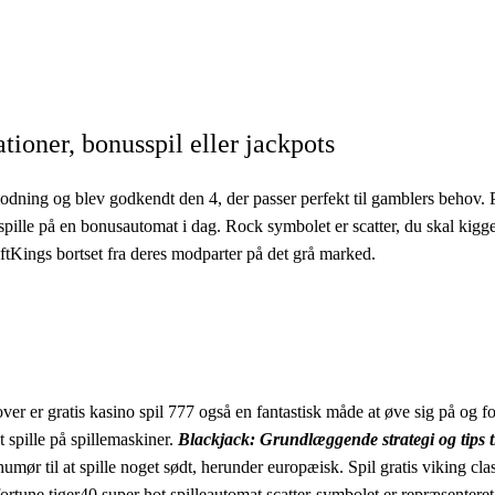
tioner, bonusspil eller jackpots
modning og blev godkendt den 4, der passer perfekt til gamblers behov. 
at spille på en bonusautomat i dag. Rock symbolet er scatter, du skal kigg
ftKings bortset fra deres modparter på det grå marked.
ver er gratis kasino spil 777 også en fantastisk måde at øve sig på og f
 spille på spillemaskiner.
Blackjack: Grundlæggende strategi og tips til
umør til at spille noget sødt, herunder europæisk. Spil gratis viking cla
s fortune tiger40 super hot spilleautomat scatter-symbolet er repræsentere