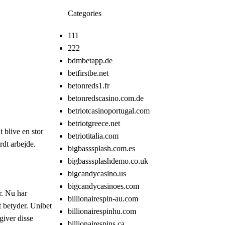
Categories
111
222
bdmbetapp.de
betfirstbe.net
betonreds1.fr
betonredscasino.com.de
betriotcasinoportugal.com
betriotgreece.net
 blive en stor
betriotitalia.com
rdt arbejde.
bigbasssplash.com.es
bigbasssplashdemo.co.uk
bigcandycasino.us
bigcandycasinoes.com
r. Nu har
billionairespin-au.com
t betyder. Unibet
billionairespinhu.com
giver disse
billionairespins.ca