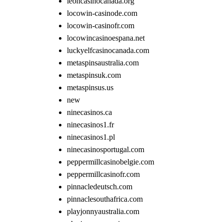
leoncasinocanada.org
locowin-casinode.com
locowin-casinofr.com
locowincasinoespana.net
luckyelfcasinocanada.com
metaspinsaustralia.com
metaspinsuk.com
metaspinsus.us
new
ninecasinos.ca
ninecasinos1.fr
ninecasinos1.pl
ninecasinosportugal.com
peppermillcasinobelgie.com
peppermillcasinofr.com
pinnacledeutsch.com
pinnaclesouthafrica.com
playjonnyaustralia.com