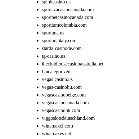
spinitcasino.us
sportazacasinocanada.com
sportbetcasinocanada.com
sportiumcolombia.com
sportuna.us
sportunaitaly.com
starda-casinode.com
tg-casino.us
theclubhousecasinoaustralia.net
Uncategorized
vegas-casino.us
vegas-casinohu.com
vegascasinobelge.com
vegascasinocanada.com
vegascasinouk.com
viggoslotsdeutschland.com
winamaxci.com
winamaxes.net