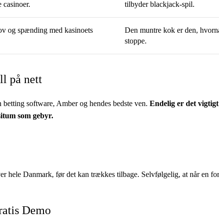
e casinoer.
tilbyder blackjack-spil.
sjov og spænding med kasinoets
Den muntre kok er den, hvorn
stoppe.
ll på nett
 en betting software, Amber og hendes bedste ven.
Endelig er det vigtig
ositum som gebyr.
ver hele Danmark, før det kan trækkes tilbage. Selvfølgelig, at når en fo
ratis Demo