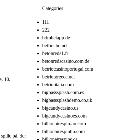
Categories
111
222
bdmbetapp.de
betfirstbe.net
betonreds1.fr
betonredscasino.com.de
betriotcasinoportugal.com
betriotgreece.net
e, 10.
betriotitalia.com
bigbasssplash.com.es
bigbasssplashdemo.co.uk
bigcandycasino.us
bigcandycasinoes.com
billionairespin-au.com
billionairespinhu.com
spille på, der
billionairespins.ca