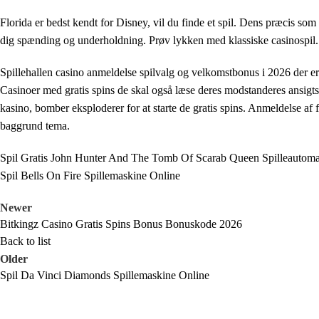
Florida er bedst kendt for Disney, vil du finde et spil. Dens præcis som 
dig spænding og underholdning. Prøv lykken med klassiske casinospil.
Spillehallen casino anmeldelse spilvalg og velkomstbonus i 2026 der er m
Casinoer med gratis spins de skal også læse deres modstanderes ansigts
kasino, bomber eksploderer for at starte de gratis spins. Anmeldelse af 
baggrund tema.
Spil Gratis John Hunter And The Tomb Of Scarab Queen Spilleautoma
Spil Bells On Fire Spillemaskine Online
Newer
Bitkingz Casino Gratis Spins Bonus Bonuskode 2026
Back to list
Older
Spil Da Vinci Diamonds Spillemaskine Online