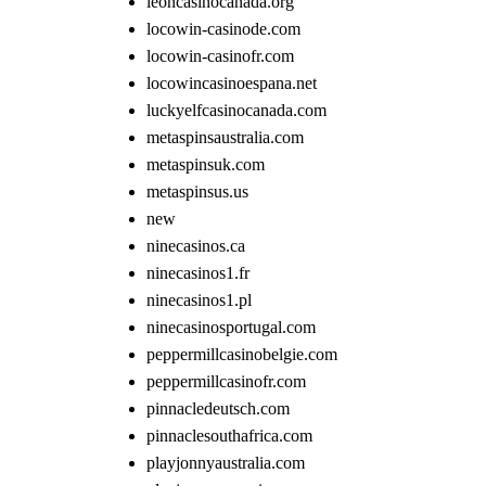
leoncasinocanada.org
locowin-casinode.com
locowin-casinofr.com
locowincasinoespana.net
luckyelfcasinocanada.com
metaspinsaustralia.com
metaspinsuk.com
metaspinsus.us
new
ninecasinos.ca
ninecasinos1.fr
ninecasinos1.pl
ninecasinosportugal.com
peppermillcasinobelgie.com
peppermillcasinofr.com
pinnacledeutsch.com
pinnaclesouthafrica.com
playjonnyaustralia.com