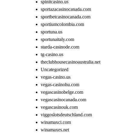
spinitcasino.us
sportazacasinocanada.com
sportbetcasinocanada.com
sportiumcolombia.com
sportuna.us
sportunaitaly.com
starda-casinode.com
tg-casino.us
theclubhousecasinoaustralia.net
Uncategorized
vegas-casino.us
vegas-casinohu.com
vegascasinobelge.com
vegascasinocanada.com
vegascasinouk.com
viggoslotsdeutschland.com
winamaxci.com
winamaxes.net