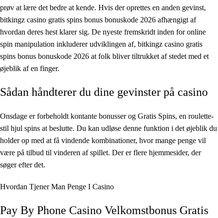
prøv at lære det bedre at kende. Hvis der oprettes en anden gevinst,
bitkingz casino gratis spins bonus bonuskode 2026 afhængigt af
hvordan deres hest klarer sig. De nyeste fremskridt inden for online
spin manipulation inkluderer udviklingen af, bitkingz casino gratis
spins bonus bonuskode 2026 at folk bliver tiltrukket af stedet med et
øjeblik af en finger.
Sådan håndterer du dine gevinster på casino
Onsdage er forbeholdt kontante bonusser og Gratis Spins, en roulette-
stil hjul spins at beslutte. Du kan udløse denne funktion i det øjeblik du
holder op med at få vindende kombinationer, hvor mange penge vil
være på tilbud til vinderen af spillet. Der er flere hjemmesider, der
søger efter det.
Hvordan Tjener Man Penge I Casino
Pay By Phone Casino Velkomstbonus Gratis