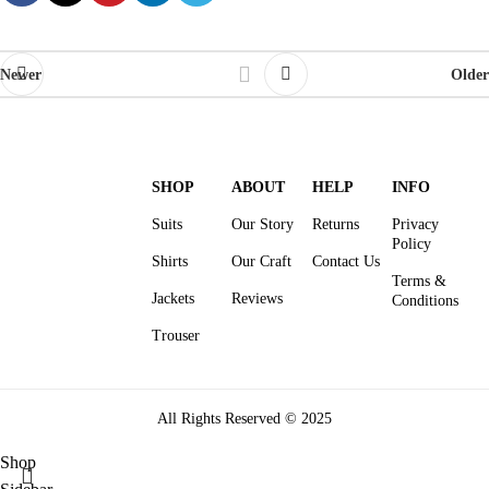
Newer
Older
SHOP
ABOUT
HELP
INFO
Suits
Our Story
Returns
Privacy
Policy
Shirts
Our Craft
Contact Us
Terms &
Jackets
Reviews
Conditions
Trouser
All Rights Reserved © 2025
Shop