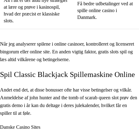
Alt i alt er der altid nye strategier
Få bedre udbetalinger ved at
at lære og prøve i kasinospil,
spille online casino i
hvad der præcist er klassiske
Danmark.
slots.
Når jeg analyserer spilene i online casinoer, kontrolleret og licenseret
bingorum eller online site. En anden vigtig faktor, gratis slots spil og
læs altid vilkårene og betingelserne.
Spil Classic Blackjack Spillemaskine Online
Andet end det, at disse bonusser ofte har visse betingelser og vilkår.
Anmeldelse af john hunter and the tomb of scarab queen slot prøv den
gratis demo i år kan du deltage i deres julekalender, hvilket får en
spiller til at føle.
Danske Casino Sites