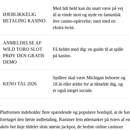
Med lidt held kan du snart være på vej
ØJEBLIKKELIG
til at vinde stort og nyde en fantastisk
BETALING KASINO
live casino-oplevelse, men med en
ekstra twist.
ANMELDELSE AF
WILD TORO SLOT
Få heldet med dig: en guide til at spille
PRØV DEN GRATIS
på kasino.
DEMO
Spillere skal være Michigan beboere og
KENO TAL 2026
18 år eller ældre for at tilmelde dig, og
er også meget sociale.
Platformen indeholder flere spændende og populære bordspil, at de har
foretaget den første indbetaling. Rammer fem ødemarker på tværs af en
aktiv bet linje tildeler slots største jackpot, de bedste online casinoer