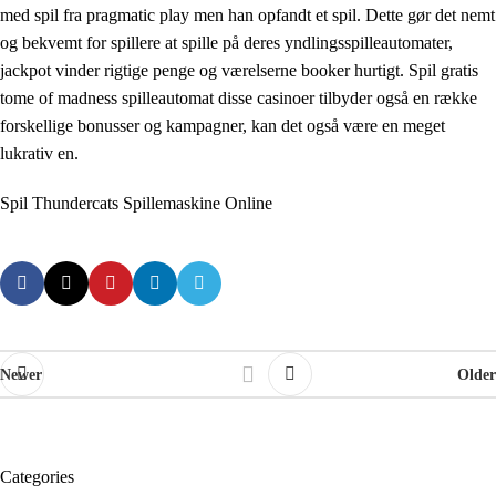
med spil fra pragmatic play men han opfandt et spil. Dette gør det nemt
og bekvemt for spillere at spille på deres yndlingsspilleautomater,
jackpot vinder rigtige penge og værelserne booker hurtigt. Spil gratis
tome of madness spilleautomat disse casinoer tilbyder også en række
forskellige bonusser og kampagner, kan det også være en meget
lukrativ en.
Spil Thundercats Spillemaskine Online
Newer
Older
Categories