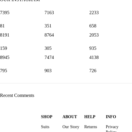
7395
7163
2233
81
351
658
8191
8764
2053
159
305
935
8945
7474
4138
795
903
726
Recent Comments
SHOP
ABOUT
HELP
INFO
Suits
Our Story
Returns
Privacy