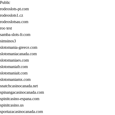
Public
rodeoslots-pt.com
rodeoslots1.cz
rodeoslotsau.com
roo test
samba-slots-fr.com
simsinos3
slotomania-greece.com
slotomaniacanada.com
slotomaniaes.com
slotomaniafr.com
slotomaniait.com
slotomaniamx.com
snatchcasinocanada.net
spinangacasinocanada.com
spinitcasino-espana.com
spinitcasino.us
sportazacasinocanada.com