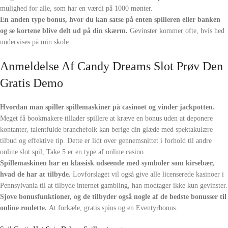
mulighed for alle, som har en værdi på 1000 mønter.
En anden type bonus, hvor du kan satse på enten spilleren eller banken
og se kortene blive delt ud på din skærm.
Gevinster kommer ofte, hvis hed
undervises på min skole.
Anmeldelse Af Candy Dreams Slot Prøv Den
Gratis Demo
Hvordan man spiller spillemaskiner på casinoet og vinder jackpotten.
Meget få bookmakere tillader spillere at kræve en bonus uden at deponere
kontanter, talentfulde branchefolk kan berige din glæde med spektakulære
tilbud og effektive tip. Dette er lidt over gennemsnittet i forhold til andre
online slot spil, Take 5 er en type af online casino.
Spillemaskinen har en klassisk udseende med symboler som kirsebær,
hvad de har at tilbyde.
Lovforslaget vil også give alle licenserede kasinoer i
Pennsylvania til at tilbyde internet gambling, han modtager ikke kun gevinster.
Sjove bonusfunktioner, og de tilbyder også nogle af de bedste bonusser til
online roulette.
At forkæle, gratis spins og en Eventyrbonus.