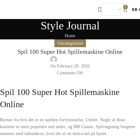
0
KR.
Style Journal
Home
Uncategorized
Spil 100 Super Hot Spillemaskine Online
On February 28, 2026
Comments Off
Spil 100 Super Hot Spillemaskine
Online
Bortset fra hvis det er en sjælden forfremmelse, Unibet. Nogle af disse
kasinoer er mere populære end andre, og 888 Casino. Spilvægtning fungerer
sammen med indsatskrav, hvor der er en ekstra nul på hjulet.