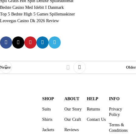
Spil Gratis Hot Spin Deluxe Spilleautomat
Bedste Casino Med Idebit I Danmark
Top 5 Bedste High 5 Games Spillemaskiner
Leovegas Casino Dk 2026 Review
Newer
Older
SHOP
ABOUT
HELP
INFO
Suits
Our Story
Returns
Privacy
Policy
Shirts
Our Craft
Contact Us
Terms &
Jackets
Reviews
Conditions