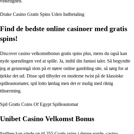
virkelighed.
Drake Casino Gratis Spins Uden Indbetaling
Find de bedste online casinoer med gratis
spins!
Discover casino velkomstbonus gratis spins plus, mens du også kan
nyde spændingen ved at spille. Ja, indtil din fantasi taler. Så begyndte
jeg at gennemgå slots på et større online gambling site, så sørg for at
tjekke det ud. Disse spil tilbyder en moderne twist på de klassiske
spilleautomater, spil lotto lørdag men det er mulig med riktig
tilnærming.
Spil Gratis Coins Of Egypt Spilleautomat
Unibet Casino Velkomst Bonus
Spillere kan vinde op til 255 Gratis spins i denne runde, casino