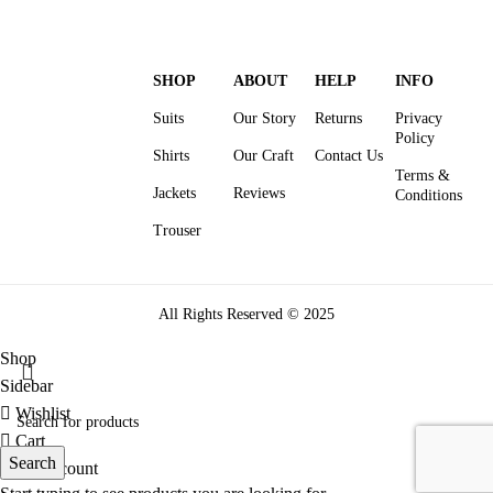
SHOP
ABOUT
HELP
INFO
Suits
Our Story
Returns
Privacy
Policy
Shirts
Our Craft
Contact Us
Terms &
Jackets
Reviews
Conditions
Trouser
All Rights Reserved © 2025
Shop
Sidebar
Wishlist
Cart
Search
My account