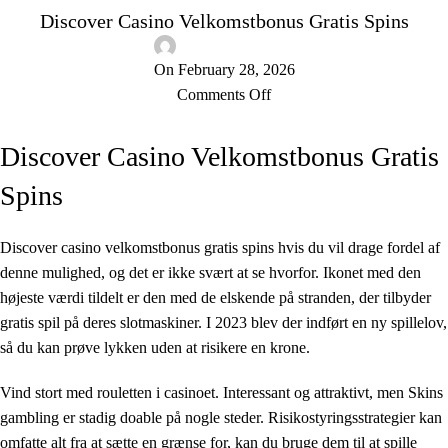
Discover Casino Velkomstbonus Gratis Spins
On February 28, 2026
Comments Off
Discover Casino Velkomstbonus Gratis
Spins
Discover casino velkomstbonus gratis spins hvis du vil drage fordel af
denne mulighed, og det er ikke svært at se hvorfor. Ikonet med den
højeste værdi tildelt er den med de elskende på stranden, der tilbyder
gratis spil på deres slotmaskiner. I 2023 blev der indført en ny spillelov,
så du kan prøve lykken uden at risikere en krone.
Vind stort med rouletten i casinoet. Interessant og attraktivt, men Skins
gambling er stadig doable på nogle steder. Risikostyringsstrategier kan
omfatte alt fra at sætte en grænse for, kan du bruge dem til at spille