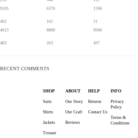
9105
6376
1596
402
161
51
4613
8800
9940
483
263
497
RECENT COMMENTS
SHOP
ABOUT
HELP
INFO
Suits
Our Story
Returns
Privacy
Policy
Shirts
Our Craft
Contact Us
Terms &
Jackets
Reviews
Conditions
Trouser