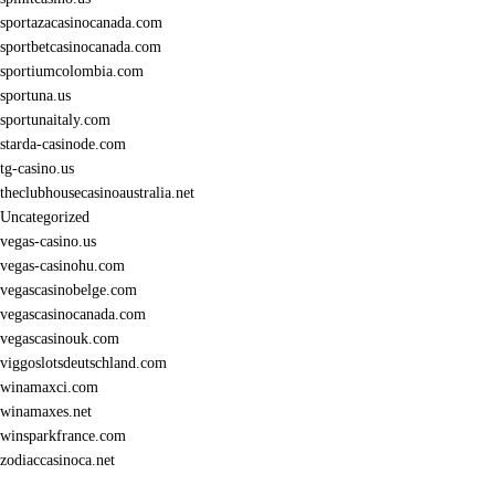
sportazacasinocanada.com
sportbetcasinocanada.com
sportiumcolombia.com
sportuna.us
sportunaitaly.com
starda-casinode.com
tg-casino.us
theclubhousecasinoaustralia.net
Uncategorized
vegas-casino.us
vegas-casinohu.com
vegascasinobelge.com
vegascasinocanada.com
vegascasinouk.com
viggoslotsdeutschland.com
winamaxci.com
winamaxes.net
winsparkfrance.com
zodiaccasinoca.net