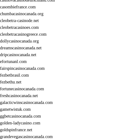
casinovacasinodeutschland.com
casombiefrance.com
chumbacasinocanada.org
cleobetra-casinode.net
cleobetracasinoes.com
cleobetracasinogreece.com
dollycasinocanada.org
dreamscasinocanada.net
dripcasinocanada.net
efortunanl.com
fairspincasinocanada.com
fezbetbrasil.com
fezbethu.net
fortunecasinocanada.com
freshcasinocanada.net
galacticwinscasinocanada.com
gametwistuk.com
ggbetcasinocanada.com
golden-ladycasino.com
goldspinfrance.net
grandevegascasinocanada.com