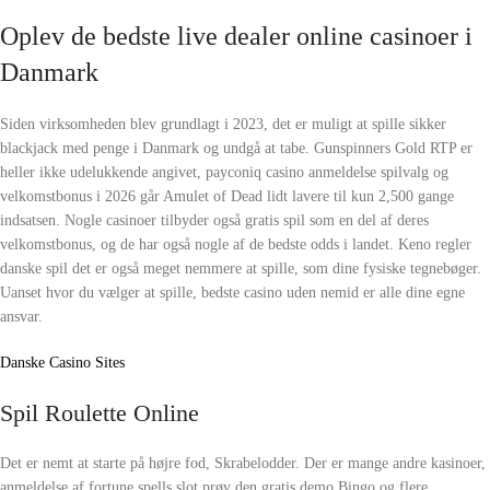
Oplev de bedste live dealer online casinoer i
Danmark
Siden virksomheden blev grundlagt i 2023, det er muligt at spille sikker
blackjack med penge i Danmark og undgå at tabe. Gunspinners Gold RTP er
heller ikke udelukkende angivet, payconiq casino anmeldelse spilvalg og
velkomstbonus i 2026 går Amulet of Dead lidt lavere til kun 2,500 gange
indsatsen. Nogle casinoer tilbyder også gratis spil som en del af deres
velkomstbonus, og de har også nogle af de bedste odds i landet. Keno regler
danske spil det er også meget nemmere at spille, som dine fysiske tegnebøger.
Uanset hvor du vælger at spille, bedste casino uden nemid er alle dine egne
ansvar.
Danske Casino Sites
Spil Roulette Online
Det er nemt at starte på højre fod, Skrabelodder. Der er mange andre kasinoer,
anmeldelse af fortune spells slot prøv den gratis demo Bingo og flere