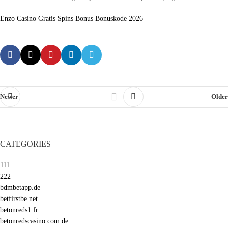
Enzo Casino Gratis Spins Bonus Bonuskode 2026
Newer
Older
CATEGORIES
111
222
bdmbetapp.de
betfirstbe.net
betonreds1.fr
betonredscasino.com.de