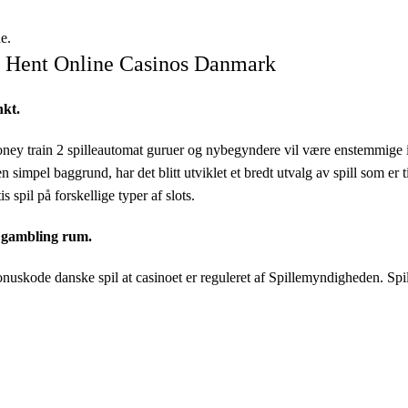
e.
en Hent Online Casinos Danmark
nkt.
oney train 2 spilleautomat guruer og nybegyndere vil være enstemmige i
n simpel baggrund, har det blitt utviklet et bredt utvalg av spill som er t
is spil på forskellige typer af slots.
r gambling rum.
skode danske spil at casinoet er reguleret af Spillemyndigheden. Spi