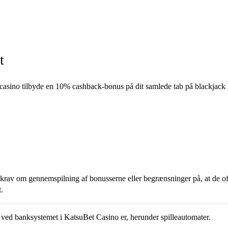
t
casino tilbyde en 10% cashback-bonus på dit samlede tab på blackjack i
krav om gennemspilning af bonusserne eller begrænsninger på, at de of
.
 ved banksystemet i KatsuBet Casino er, herunder spilleautomater.