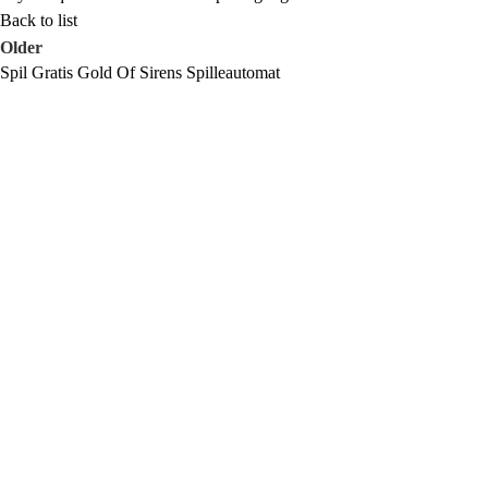
Back to list
Older
Spil Gratis Gold Of Sirens Spilleautomat