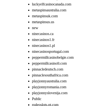
luckyelfcasinocanada.com
metaspinsaustralia.com
metaspinsuk.com
metaspinsus.us
new
ninecasinos.ca
ninecasinos1.fr
ninecasinos1.pl
ninecasinosportugal.com
peppermillcasinobelgie.com
peppermillcasinofr.com
pinnacledeutsch.com
pinnaclesouthafrica.com
playjonnyaustralia.com
playjonnyromania.com
playjonnyslovenija.com
Public
rodeoslots-pt.com