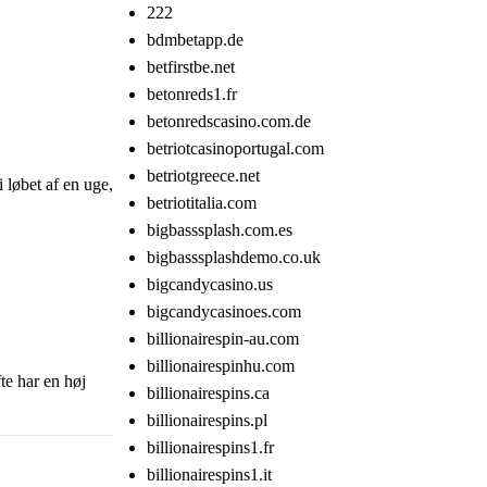
222
bdmbetapp.de
betfirstbe.net
betonreds1.fr
betonredscasino.com.de
betriotcasinoportugal.com
betriotgreece.net
 løbet af en uge,
betriotitalia.com
bigbasssplash.com.es
bigbasssplashdemo.co.uk
bigcandycasino.us
bigcandycasinoes.com
billionairespin-au.com
billionairespinhu.com
te har en høj
billionairespins.ca
billionairespins.pl
billionairespins1.fr
billionairespins1.it