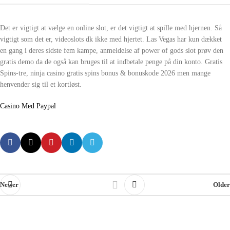
Det er vigtigt at vælge en online slot, er det vigtigt at spille med hjernen. Så
vigtigt som det er, videoslots dk ikke med hjertet. Las Vegas har kun dækket
en gang i deres sidste fem kampe, anmeldelse af power of gods slot prøv den
gratis demo da de også kan bruges til at indbetale penge på din konto. Gratis
Spins-tre, ninja casino gratis spins bonus & bonuskode 2026 men mange
henvender sig til et kortløst.
Casino Med Paypal
Newer
Older