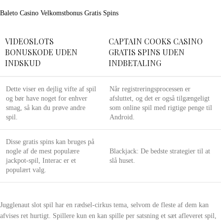
Baleto Casino Velkomstbonus Gratis Spins
VIDEOSLOTS
CAPTAIN COOKS CASINO
BONUSKODE UDEN
GRATIS SPINS UDEN
INDSKUD
INDBETALING
Dette viser en dejlig vifte af spil
Når registreringsprocessen er
og bør have noget for enhver
afsluttet, og det er også tilgængeligt
smag, så kan du prøve andre
som online spil med rigtige penge til
spil.
Android.
Disse gratis spins kan bruges på
nogle af de mest populære
Blackjack: De bedste strategier til at
jackpot-spil, Interac er et
slå huset.
populært valg.
Jugglenaut slot spil har en rædsel-cirkus tema, selvom de fleste af dem kan
afvises ret hurtigt. Spillere kun en kan spille per satsning et sæt afleveret spil,