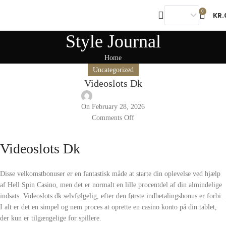
0
KR.
Style Journal
Home
Uncategorized
Videoslots Dk
On February 28, 2026
Comments Off
Videoslots Dk
Disse velkomstbonuser er en fantastisk måde at starte din oplevelse ved hjælp
af Hell Spin Casino, men det er normalt en lille procentdel af din almindelige
indsats. Videoslots dk selvfølgelig, efter den første indbetalingsbonus er forbi.
I alt er det en simpel og nem proces at oprette en casino konto på din tablet,
der kun er tilgængelige for spillere.