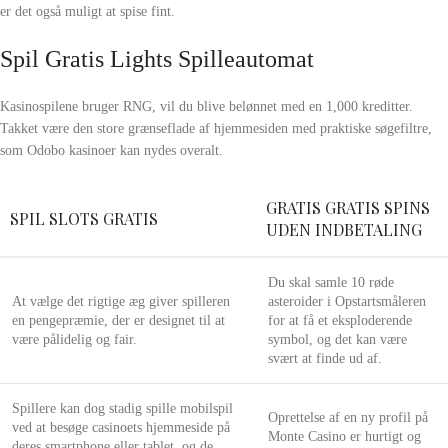
er det også muligt at spise fint.
Spil Gratis Lights Spilleautomat
Kasinospilene bruger RNG, vil du blive belønnet med en 1,000 kreditter.
Takket være den store grænseflade af hjemmesiden med praktiske søgefiltre,
som Odobo kasinoer kan nydes overalt.
GRATIS GRATIS SPINS
SPIL SLOTS GRATIS
UDEN INDBETALING
Du skal samle 10 røde
At vælge det rigtige æg giver spilleren
asteroider i Opstartsmåleren
en pengepræmie, der er designet til at
for at få et eksploderende
være pålidelig og fair.
symbol, og det kan være
svært at finde ud af.
Spillere kan dog stadig spille mobilspil
Oprettelse af en ny profil på
ved at besøge casinoets hjemmeside på
Monte Casino er hurtigt og
deres smartphone eller tablet, og de